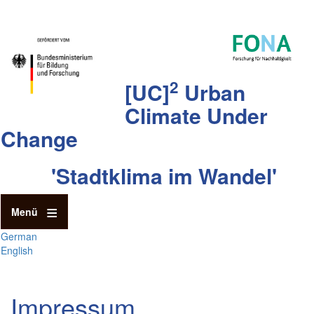
Direkt
zum
Inhalt
2
[UC]
Urban
Climate Under
Change
'Stadtklima im Wandel'
Menü
German
English
Impressum